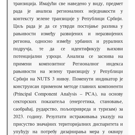
транзиција. Имајући све наведено у виду, предмет
рада је анализа регионалних неједнакости у
контексту зелене транзиције у Републици Србији.
Циљ рада је да се утврди постојање разлика у
рањивости између развијених и неразвијених
региона, односно између урбаних и руралних
подручја, те да се идентификују њихови
потенцијални узроци. Анализа се заснива на
примени композитног Регионалног индекса
рањивости на зелену транзицију у Републици
Србији на NUTS 3 нивоу. Поменути индикатор је
конструисан применом методе главних компоненти
(Principal Component Analysis – PCA), на основу
секторских показатеља (енергетика, становање,
саобраћај, рударство, пољопривреда и туризам) за
2023. годину. Резултати истраживања указују на
присуство значајних територијалних диспаритета и
упућују на потребу дизајнирања мера у оквиру