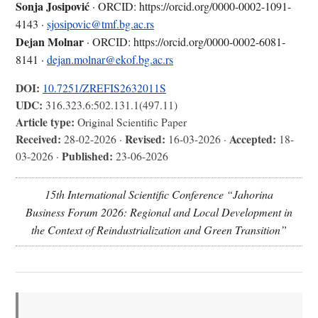
Sonja Josipović
· ORCID: https://orcid.org/0000-0002-1091-
4143 ·
sjosipovic@tmf.bg.ac.rs
Dejan Molnar
· ORCID: https://orcid.org/0000-0002-6081-
8141 ·
dejan.molnar@ekof.bg.ac.rs
DOI:
10.7251/ZREFIS2632011S
UDC:
316.323.6:502.131.1(497.11)
Article type:
Original Scientific Paper
Received:
Revised:
Accepted:
28-02-2026 ·
16-03-2026 ·
18-
Published:
03-2026 ·
23-06-2026
15th International Scientific Conference “Jahorina
Business Forum 2026: Regional and Local Development in
the Context of Reindustrialization and Green Transition”