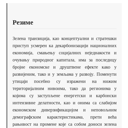
Резиме
Зелена транзиција, као концептуални и стратешки
приступ усмерен ка декарбонизацији националних
економија, смањењу социјалних неједнакости и
очувању природног капитала, има за последицу
бројне економске и друштвене ефекте како у
развијеним, тако и у земљама у развоју. Поменути
утицаји посебно су изражени на нижим
територијалним нивоима, тако да регионима у
којима су заступљене енергетски и карбонски
интензивне делатности, као и онима са слабијом
економском диверзификацијом и неповољним
демографским карактеристикама, прети већа
рањивост на промене које са собом доноси зелена