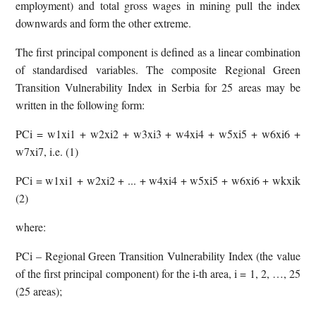
employment) and total gross wages in mining pull the index
downwards and form the other extreme.
The first principal component is defined as a linear combination
of standardised variables. The composite Regional Green
Transition Vulnerability Index in Serbia for 25 areas may be
written in the following form:
PCi = w1xi1 + w2xi2 + w3xi3 + w4xi4 + w5xi5 + w6xi6 +
w7xi7, i.e. (1)
PCi = w1xi1 + w2xi2 + ... + w4xi4 + w5xi5 + w6xi6 + wkxik
(2)
where:
PCi – Regional Green Transition Vulnerability Index (the value
of the first principal component) for the i-th area, i = 1, 2, …, 25
(25 areas);