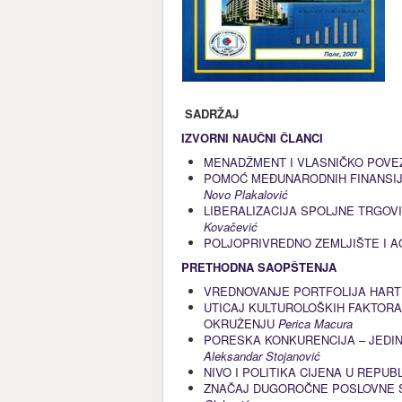
SADRŽAJ
IZVORNI NAUČNI ČLANCI
MENADŽMENT I VLASNIČKO POVE
POMOĆ MEĐUNARODNIH FINANSIJS
Novo Plakalović
LIBERALIZACIJA SPOLJNE TRGOV
Kovačević
POLJOPRIVREDNO ZEMLJIŠTE I 
PRETHODNA SAOPŠTENJA
VREDNOVANJE PORTFOLIJA HART
UTICAJ KULTUROLOŠKIH FAKTOR
OKRUŽENJU
Perica Macura
PORESKA KONKURENCIJA – JEDI
Aleksandar Stojanović
NIVO I POLITIKA CIJENA U REPUB
ZNAČAJ DUGOROČNE POSLOVNE 