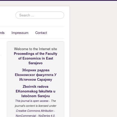
Search
...
rds
Impressum
Contact
Welcome to the Internet site
Proceedings of the Faculty
of Economics
in East
Sarajevo
Зборник радова
Еkономског факултета У
Истичном Сарајеву
Zboirnik radova
EKonomskog fakulteta u
Istočnom Sarejvu
This journal is open access
- The
journal's content is licensed under
Creative Commons Attribution -
NonCommercial - NoDerivs 4.0
.