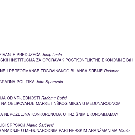
ZIVANJE PREDUZEĆA
Josip Laslo
KIH INSTITUCIJA ZA OPORAVAK POSTKONFLIKTNE EKONOMIJE BiH
INE I PERFORMANSE TRGOVINSKOG BILANSA SRBIJE
Radovan
AGRARNA POLITIKA
Joko Sparavalo
IJA OD VRIJEDNOSTI
Radomir Božić
A NA OBLIKOVANJE MARKETINŠKOG MIKSA U MEĐUNARODNOM
NA NEPOŽELJNA KONKURENCIJA U TRŽIŠNIM EKONOMIJAMA?
LICI SRPSKOJ
Marko Šarčević
SARADNJE U MEĐUNARODNIM PARTNERSKIM ARANŽMANIMA
Nikola