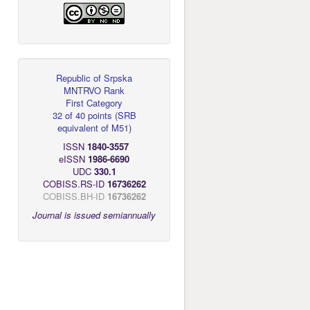
Republic of Srpska
MNTRVO Rank
First Category
32 of 40 points
(
SRB
equivalent of M51
)
ISSN
1840-3557
eISSN
1986-6690
UDC
330.1
COBISS.RS-ID
16736262
COBISS.BH-ID
16736262
Journal is issued semiannually