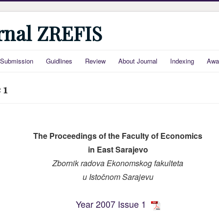
urnal ZREFIS
Submission
Guidlines
Review
About Journal
Indexing
Awa
 1
The Proceedings of the Faculty of Economics
in East Sarajevo
Zbornik radova Ekonomskog fakulteta
u Is
točnom Sarajevu
Year 2007 Issue 1